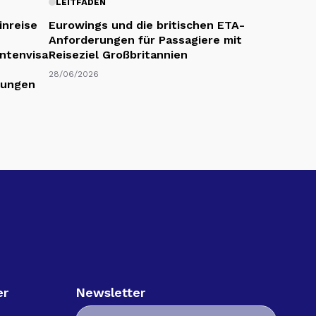
LEITFÄDEN
inreise
Eurowings und die britischen ETA-
Anforderungen für Passagiere mit
entenvisa
Reiseziel Großbritannien
28/06/2026
gungen
er
Newsletter