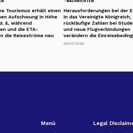
EN
NACHRICHTEN
che Tourismus erhält einen
Herausforderungen bei der E
hen Aufschwung in Höhe
in das Vereinigte Königreich,
rd. £, während
rückläufige Zahlen bei Stud
sen und die ETA-
und neue Flugverbindungen
en die Reiseströme neu
verändern die Einreisebedin
04/07/2026
Menü
Legal Disclaim