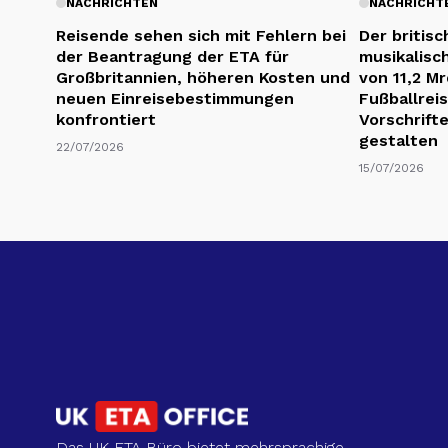
NACHRICHTEN
NACHRICHT
Reisende sehen sich mit Fehlern bei
Der britis
der Beantragung der ETA für
musikalisc
Großbritannien, höheren Kosten und
von 11,2 M
neuen Einreisebestimmungen
Fußballrei
konfrontiert
Vorschrift
gestalten
22/07/2026
15/07/2026
Das UK ETA Büro bietet mehrsprachige