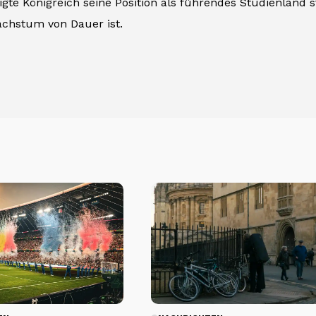
gte Königreich seine Position als führendes Studienland st
chstum von Dauer ist.