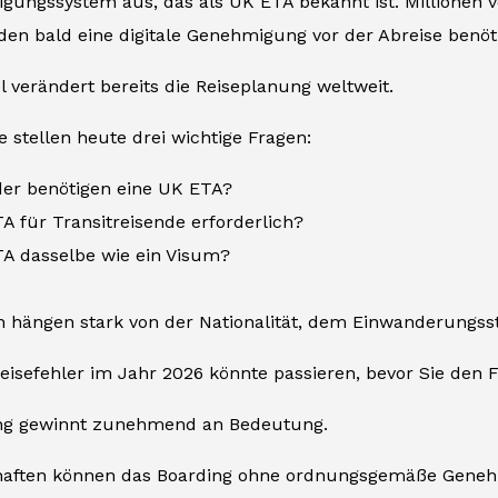
gungssystem aus, das als UK ETA bekannt ist. Millionen v
den bald eine digitale Genehmigung vor der Abreise benöt
 verändert bereits die Reiseplanung weltweit.
e stellen heute drei wichtige Fragen:
er benötigen eine UK ETA?
TA für Transitreisende erforderlich?
TA dasselbe wie ein Visum?
n hängen stark von der Nationalität, dem Einwanderungs
eisefehler im Jahr 2026 könnte passieren, bevor Sie den 
ng gewinnt zunehmend an Bedeutung.
haften können das Boarding ohne ordnungsgemäße Geneh