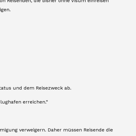
on Reisenden, die bisher ohne Visum einreisen
igen.
status und dem Reisezweck ab.
Flughafen erreichen.“
migung verweigern. Daher müssen Reisende die