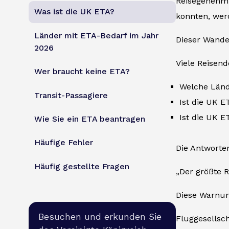
Reisegenehmi
Was ist die UK ETA?
konnten, wer
Länder mit ETA-Bedarf im Jahr
Dieser Wandel
2026
Viele Reisend
Wer braucht keine ETA?
Welche Länd
Transit-Passagiere
Ist die UK E
Ist die UK E
Wie Sie ein ETA beantragen
Häufige Fehler
Die Antworte
Häufig gestellte Fragen
„Der größte R
Diese Warnu
Besuchen und erkunden Sie
Fluggesellsc